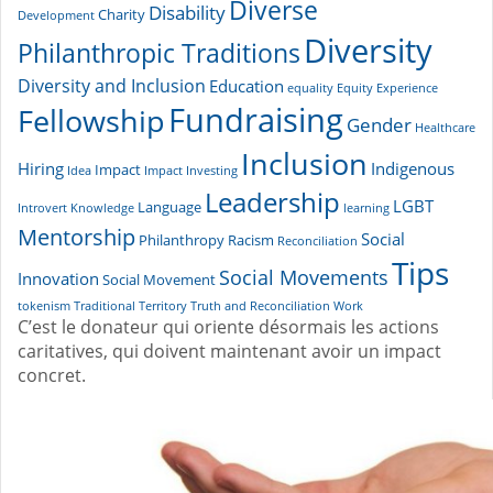
Diverse
Disability
Charity
Development
Diversity
Philanthropic Traditions
Diversity and Inclusion
Education
equality
Equity
Experience
Fundraising
Fellowship
Gender
Healthcare
Inclusion
Hiring
Indigenous
Impact
Idea
Impact Investing
Leadership
LGBT
Language
Introvert
Knowledge
learning
Mentorship
Social
Philanthropy
Racism
Reconciliation
Tips
Social Movements
Innovation
Social Movement
tokenism
Traditional Territory
Truth and Reconciliation
Work
C’est le donateur qui oriente désormais les actions
caritatives, qui doivent maintenant avoir un impact
concret.